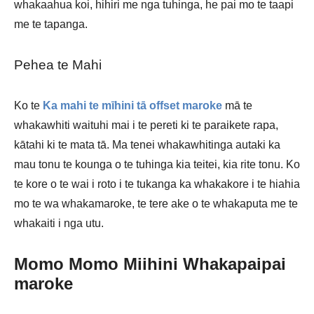
whakaahua koi, hihiri me nga tuhinga, he pai mo te taapi
me te tapanga.
Pehea te Mahi
Ko te
Ka mahi te mīhini tā offset maroke
mā te
whakawhiti waituhi mai i te pereti ki te paraikete rapa,
kātahi ki te mata tā. Ma tenei whakawhitinga autaki ka
mau tonu te kounga o te tuhinga kia teitei, kia rite tonu. Ko
te kore o te wai i roto i te tukanga ka whakakore i te hiahia
mo te wa whakamaroke, te tere ake o te whakaputa me te
whakaiti i nga utu.
Momo Momo Miihini Whakapaipai
maroke