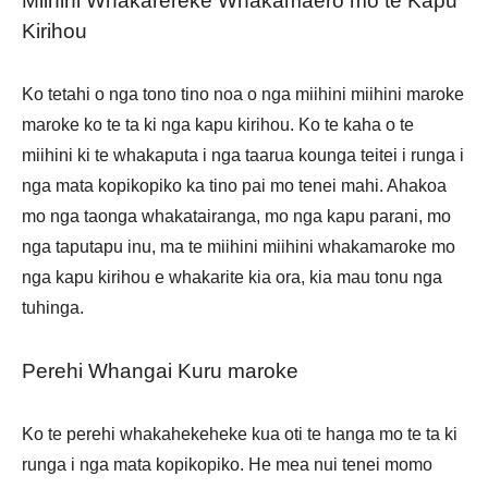
Miihini Whakarereke Whakamaero mo te Kapu
Kirihou
Ko tetahi o nga tono tino noa o nga miihini miihini maroke
maroke ko te ta ki nga kapu kirihou. Ko te kaha o te
miihini ki te whakaputa i nga taarua kounga teitei i runga i
nga mata kopikopiko ka tino pai mo tenei mahi. Ahakoa
mo nga taonga whakatairanga, mo nga kapu parani, mo
nga taputapu inu, ma te miihini miihini whakamaroke mo
nga kapu kirihou e whakarite kia ora, kia mau tonu nga
tuhinga.
Perehi Whangai Kuru maroke
Ko te perehi whakahekeheke kua oti te hanga mo te ta ki
runga i nga mata kopikopiko. He mea nui tenei momo