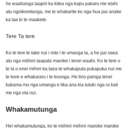
he waahanga taapiri ka kitea nga kapu pakaru me etahi
atu ngoikoretanga, me te whakarite ko nga hua pai anake
ka tae ki te maakete.
Tere Ta tere
Ko te tere te take nui i roto i te umanga ta, a he pai rawa
atu nga miihini taapata maroke i tenei waahi. Ko te tere o
te ta o enei mihini ka taea te whakaputa pukapuka nui me
te kore e whakararu i te kounga. He tino painga tenei
kakama mo nga umanga e tika ana kia tutuki nga ra kati
me nga ota nui.
Whakamutunga
Hei whakamutunga, ko te miihini miihini maroke maroke