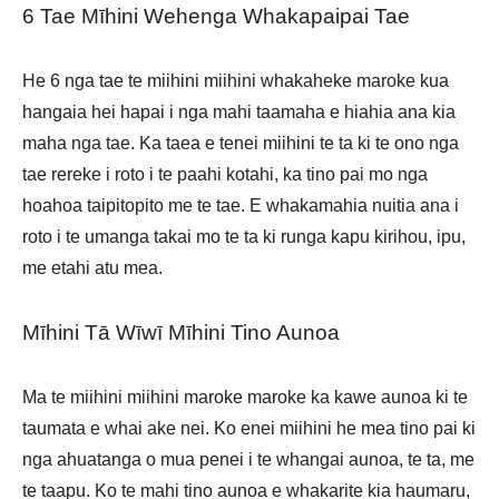
6 Tae Mīhini Wehenga Whakapaipai Tae
He 6 nga tae te miihini miihini whakaheke maroke kua
hangaia hei hapai i nga mahi taamaha e hiahia ana kia
maha nga tae. Ka taea e tenei miihini te ta ki te ono nga
tae rereke i roto i te paahi kotahi, ka tino pai mo nga
hoahoa taipitopito me te tae. E whakamahia nuitia ana i
roto i te umanga takai mo te ta ki runga kapu kirihou, ipu,
me etahi atu mea.
Mīhini Tā Wīwī Mīhini Tino Aunoa
Ma te miihini miihini maroke maroke ka kawe aunoa ki te
taumata e whai ake nei. Ko enei miihini he mea tino pai ki
nga ahuatanga o mua penei i te whangai aunoa, te ta, me
te taapu. Ko te mahi tino aunoa e whakarite kia haumaru,