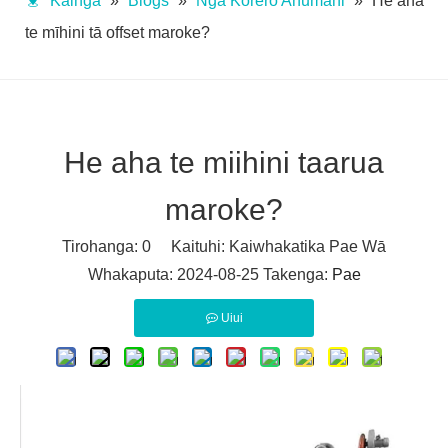
Kainga
»
Blogs
»
Nga Korero Ahumahi
»
He aha
te mīhini tā offset maroke?
He aha te miihini taarua
maroke?
Tirohanga:
0
Kaituhi: Kaiwhakatika Pae Wā
Whakaputa: 2024-08-25 Takenga:
Pae
Uiui