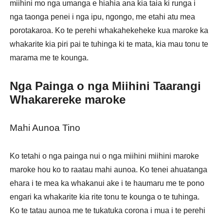
miihini mo nga umanga e hiahia ana kia taia ki runga i
nga taonga penei i nga ipu, ngongo, me etahi atu mea
porotakaroa. Ko te perehi whakahekeheke kua maroke ka
whakarite kia piri pai te tuhinga ki te mata, kia mau tonu te
marama me te kounga.
Nga Painga o nga Miihini Taarangi
Whakarereke maroke
Mahi Aunoa Tino
Ko tetahi o nga painga nui o nga miihini miihini maroke
maroke hou ko to raatau mahi aunoa. Ko tenei ahuatanga
ehara i te mea ka whakanui ake i te haumaru me te pono
engari ka whakarite kia rite tonu te kounga o te tuhinga.
Ko te tatau aunoa me te tukatuka corona i mua i te perehi