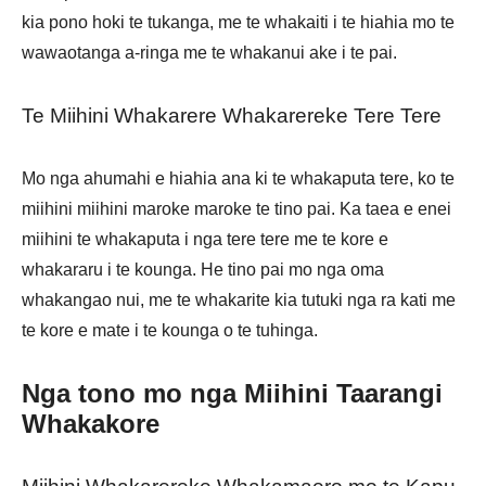
kia pono hoki te tukanga, me te whakaiti i te hiahia mo te
wawaotanga a-ringa me te whakanui ake i te pai.
Te Miihini Whakarere Whakarereke Tere Tere
Mo nga ahumahi e hiahia ana ki te whakaputa tere, ko te
miihini miihini maroke maroke te tino pai. Ka taea e enei
miihini te whakaputa i nga tere tere me te kore e
whakararu i te kounga. He tino pai mo nga oma
whakangao nui, me te whakarite kia tutuki nga ra kati me
te kore e mate i te kounga o te tuhinga.
Nga tono mo nga Miihini Taarangi
Whakakore