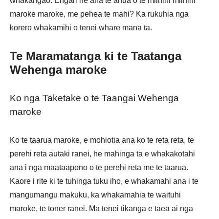
whakangao. Engari he aha te ahua o te miihini miihini
maroke maroke, me pehea te mahi? Ka rukuhia nga
korero whakamihi o tenei whare mana ta.
Te Maramatanga ki te Taatanga
Wehenga maroke
Ko nga Taketake o te Taangai Wehenga
maroke
Ko te taarua maroke, e mohiotia ana ko te reta reta, te
perehi reta autaki ranei, he mahinga ta e whakakotahi
ana i nga maataapono o te perehi reta me te taarua.
Kaore i rite ki te tuhinga tuku iho, e whakamahi ana i te
mangumangu makuku, ka whakamahia te waituhi
maroke, te toner ranei. Ma tenei tikanga e taea ai nga