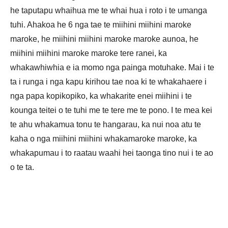
he taputapu whaihua me te whai hua i roto i te umanga
tuhi. Ahakoa he 6 nga tae te miihini miihini maroke
maroke, he miihini miihini maroke maroke aunoa, he
miihini miihini maroke maroke tere ranei, ka
whakawhiwhia e ia momo nga painga motuhake. Mai i te
ta i runga i nga kapu kirihou tae noa ki te whakahaere i
nga papa kopikopiko, ka whakarite enei miihini i te
kounga teitei o te tuhi me te tere me te pono. I te mea kei
te ahu whakamua tonu te hangarau, ka nui noa atu te
kaha o nga miihini miihini whakamaroke maroke, ka
whakapumau i to raatau waahi hei taonga tino nui i te ao
o te ta.